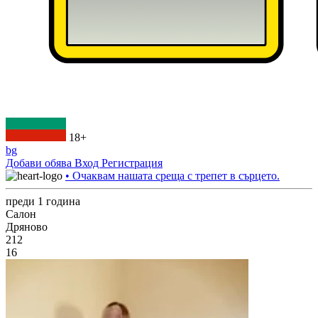
18+
bg
Добави обява
Вход
Регистрация
• Очаквам нашата среща с трепет в сърцето.
преди 1 година
Салон
Дряново
212
16