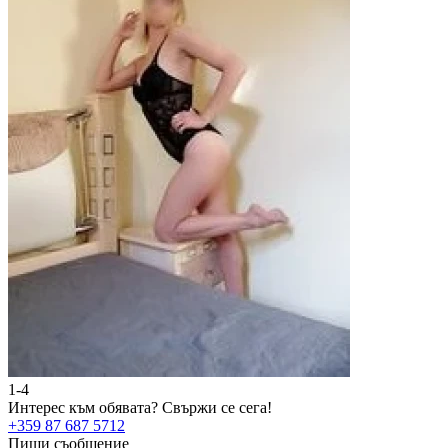
1-4
2
Интерес към обявата?
Свържи се сега!
И
+359 87 687 5712
+
Пиши съобщение