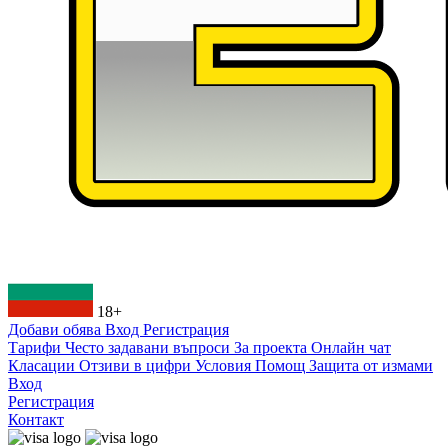
18+
Добави обява
Вход
Регистрация
Тарифи
Често задавани въпроси
За проекта
Онлайн чат
Класации
Отзиви в цифри
Условия
Помощ
Защита от измами
Вход
Регистрация
Контакт