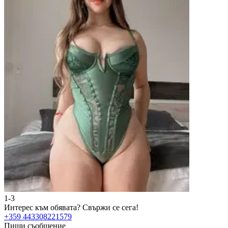
1-3
Интерес към обявата?
Свържи се сега!
+359 443308221579
Пиши съобщение