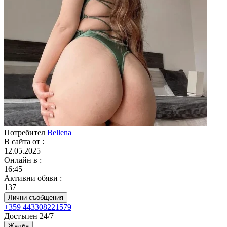
Потребител
Bellena
В сайта от
:
12.05.2025
Онлайн в
:
16:45
Активни обяви
:
137
Лични съобщения
+359 443308221579
Достъпен 24/7
Жалба