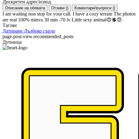
Дискретен адрес/изход
Описание на обявата
Отзиви
(
)
Коментари/въпроси
(
)
I am waiting non stop for your call. I have a cozy terrain The photos
are real 100% minva 30 min -70 lv Little sexy animal😍💲😍
Тагове
Датиране
Дълбоко гърло
page-post-view.recommended_posts
Дупница