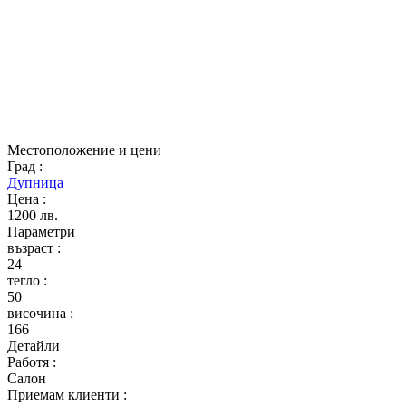
Местоположение и цени
Град
:
Дупница
Цена
:
1200 лв.
Параметри
възраст
:
24
тегло
:
50
височина
:
166
Детайли
Работя
:
Салон
Приемам клиенти
: