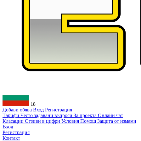
18+
Добави обява
Вход
Регистрация
Тарифи
Често задавани въпроси
За проекта
Онлайн чат
Класации
Отзиви в цифри
Условия
Помощ
Защита от измами
Вход
Регистрация
Контакт