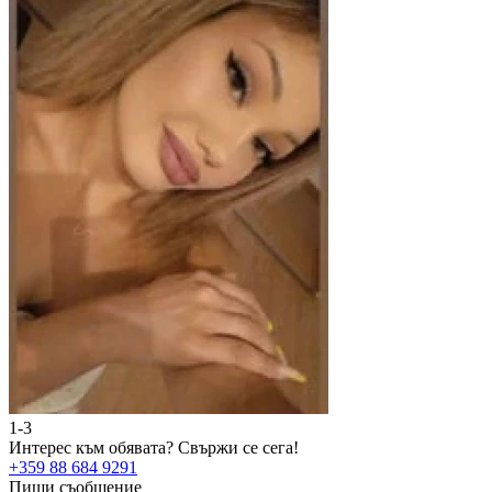
1-3
2
Интерес към обявата?
Свържи се сега!
И
+359 88 684 9291
+
Пиши съобщение