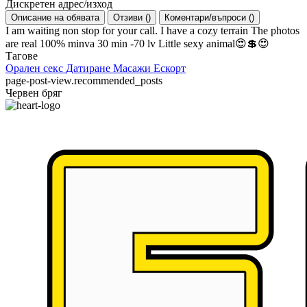
Дискретен адрес/изход
Описание на обявата
Отзиви
(
)
Коментари/въпроси
(
)
I am waiting non stop for your call. I have a cozy terrain The photos
are real 100% minva 30 min -70 lv Little sexy animal😍💲😍
Тагове
Орален секс
Датиране
Масажи
Ескорт
page-post-view.recommended_posts
Червен бряг