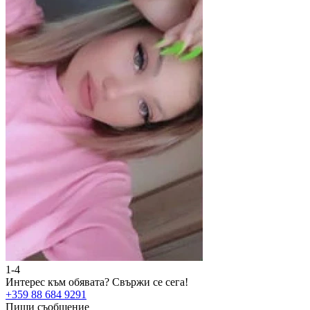
1-4
2
Интерес към обявата?
Свържи се сега!
И
+359 88 684 9291
+
Пиши съобщение