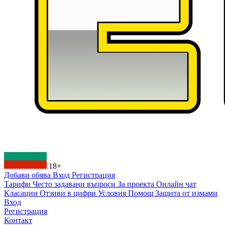
18+
Добави обява
Вход
Регистрация
Тарифи
Често задавани въпроси
За проекта
Онлайн чат
Класации
Отзиви в цифри
Условия
Помощ
Защита от измами
Вход
Регистрация
Контакт