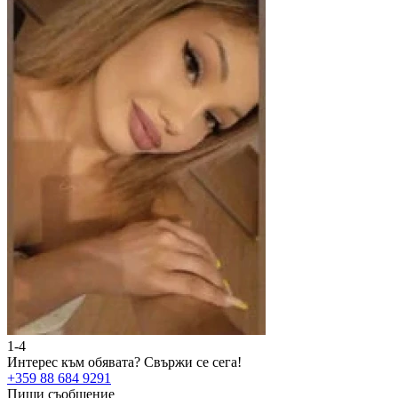
1-4
2
Интерес към обявата?
Свържи се сега!
И
+359 88 684 9291
+
Пиши съобщение