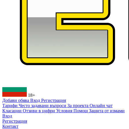
18+
Добави обява
Вход
Регистрация
Тарифи
Често задавани въпроси
За проекта
Онлайн чат
Класации
Отзиви в цифри
Условия
Помощ
Защита от измами
Вход
Регистрация
Контакт