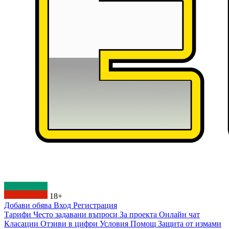
18+
Добави обява
Вход
Регистрация
Тарифи
Често задавани въпроси
За проекта
Онлайн чат
Класации
Отзиви в цифри
Условия
Помощ
Защита от измами