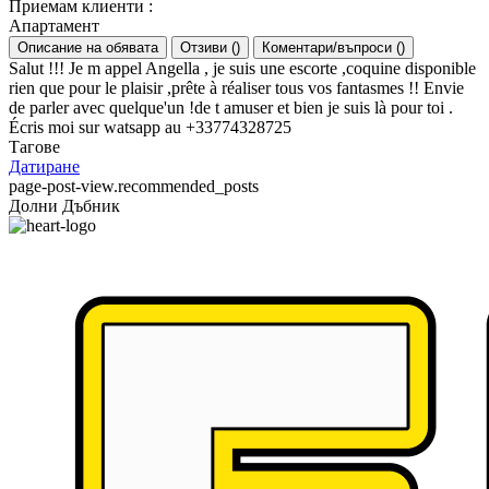
Приемам клиенти
:
Апартамент
Описание на обявата
Отзиви
(
)
Коментари/въпроси
(
)
Salut !!! Je m appel Angella , je suis une escorte ,coquine disponible
rien que pour le plaisir ,prête à réaliser tous vos fantasmes !! Envie
de parler avec quelque'un !de t amuser et bien je suis là pour toi .
Écris moi sur watsapp au +33774328725
Тагове
Датиране
page-post-view.recommended_posts
Долни Дъбник