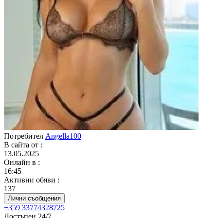
Потребител
Angella100
В сайта от
:
13.05.2025
Онлайн в
:
16:45
Активни обяви
:
137
Лични съобщения
+359 33774328725
Достъпен 24/7