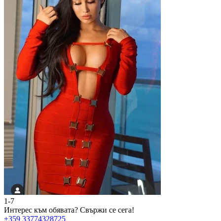
1-7
2
Интерес към обявата?
Свържи се сега!
И
+359 33774328725
+