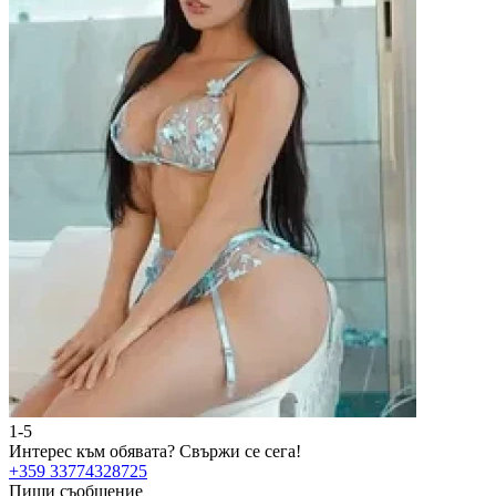
1-5
Интерес към обявата?
Свържи се сега!
+359 33774328725
Пиши съобщение