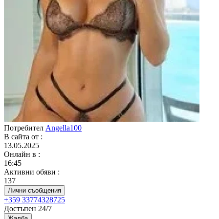
Потребител
Angella100
В сайта от
:
13.05.2025
Онлайн в
:
16:45
Активни обяви
:
137
Лични съобщения
+359 33774328725
Достъпен 24/7
Жалба