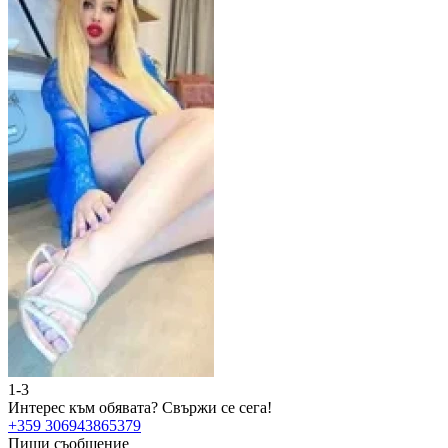
1-3
2
Интерес към обявата?
Свържи се сега!
И
+359 306943865379
+
Пиши съобщение