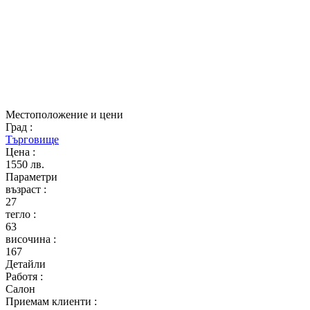
Местоположение и цени
Град
:
Търговище
Цена
:
1550 лв.
Параметри
възраст
:
27
тегло
:
63
височина
:
167
Детайли
Работя
:
Салон
Приемам клиенти
: