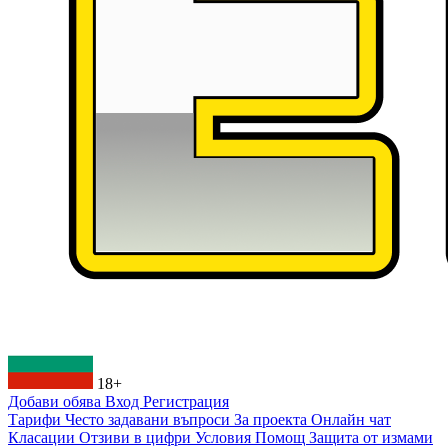
18+
Добави обява
Вход
Регистрация
Тарифи
Често задавани въпроси
За проекта
Онлайн чат
Класации
Отзиви в цифри
Условия
Помощ
Защита от измами