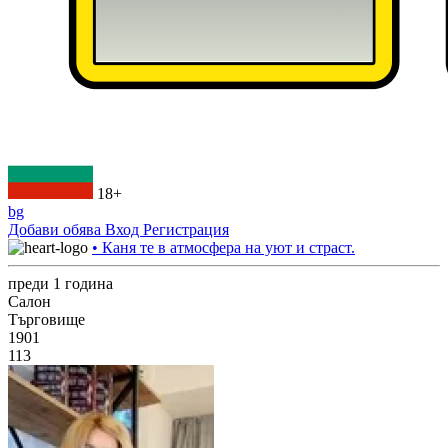
18+
bg
Добави обява
Вход
Регистрация
• Каня те в атмосфера на уют и страст.
преди 1 година
Салон
Търговище
1901
113