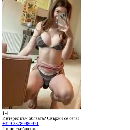
1-4
2
Интерес към обявата?
Свържи се сега!
И
+359 33780980971
+
Пиши съобщение