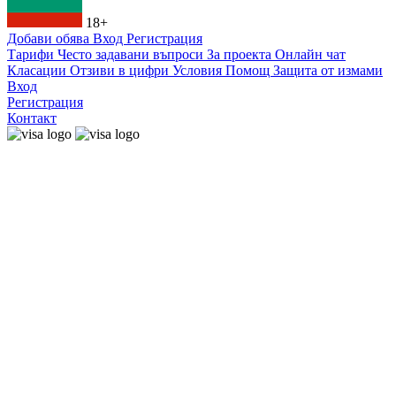
18+
Добави обява
Вход
Регистрация
Тарифи
Често задавани въпроси
За проекта
Онлайн чат
Класации
Отзиви в цифри
Условия
Помощ
Защита от измами
Вход
Регистрация
Контакт