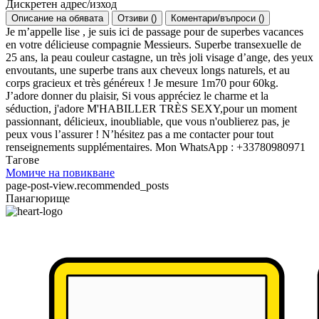
Дискретен адрес/изход
Описание на обявата
Отзиви
(
)
Коментари/въпроси
(
)
Je m’appelle lise , je suis ici de passage pour de superbes vacances
en votre délicieuse compagnie Messieurs. Superbe transexuelle de
25 ans, la peau couleur castagne, un très joli visage d’ange, des yeux
envoutants, une superbe trans aux cheveux longs naturels, et au
corps gracieux et très généreux ! Je mesure 1m70 pour 60kg.
J’adore donner du plaisir, Si vous appréciez le charme et la
séduction, j'adore M'HABILLER TRÈS SEXY,pour un moment
passionnant, délicieux, inoubliable, que vous n'oublierez pas, je
peux vous l’assurer ! N’hésitez pas a me contacter pour tout
renseignements supplémentaires. Mon WhatsApp : +33780980971
Тагове
Момиче на повикване
page-post-view.recommended_posts
Панагюрище