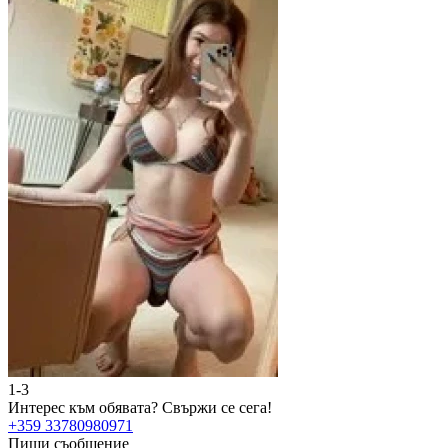
1-3
Интерес към обявата?
Свържи се сега!
+359 33780980971
Пиши съобщение