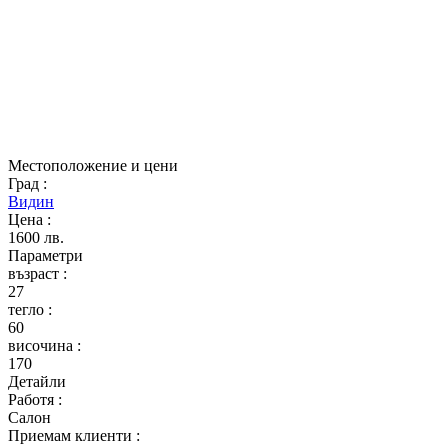
Местоположение и цени
Град
:
Видин
Цена
:
1600 лв.
Параметри
възраст
:
27
тегло
:
60
височина
:
170
Детайли
Работя
:
Салон
Приемам клиенти
: