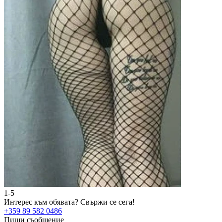
1-5
Интерес към обявата?
Свържи се сега!
+359 89 582 0486
Пиши съобщение