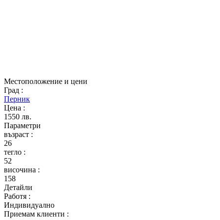
Местоположение и цени
Град
:
Перник
Цена
:
1550 лв.
Параметри
възраст
:
26
тегло
:
52
височина
:
158
Детайли
Работя
:
Индивидуално
Приемам клиенти
: