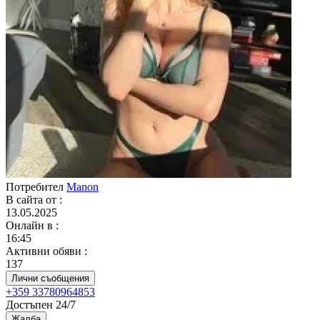
Потребител
Manon
В сайта от
:
13.05.2025
Онлайн в
:
16:45
Активни обяви
:
137
Лични съобщения
+359 33780964853
Достъпен 24/7
Жалба