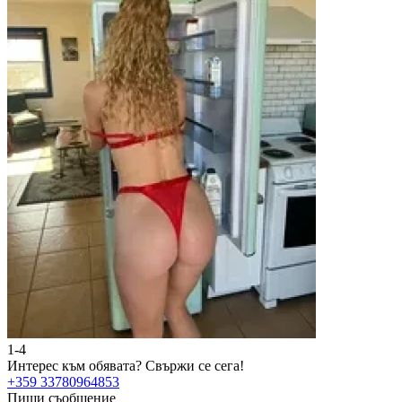
1-4
Интерес към обявата?
Свържи се сега!
+359 33780964853
Пиши съобщение