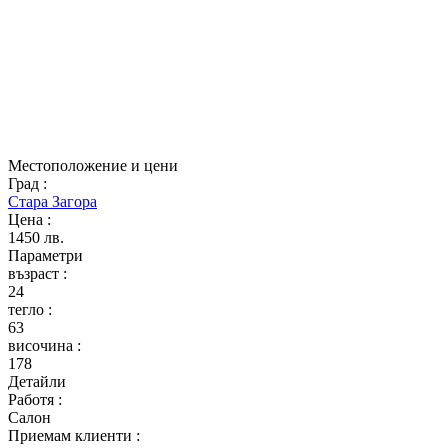
Местоположение и цени
Град
:
Стара Загора
Цена
:
1450 лв.
Параметри
възраст
:
24
тегло
:
63
височина
:
178
Детайли
Работя
:
Салон
Приемам клиенти
: