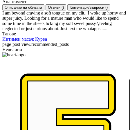
Апартамент
Описание на обявата
Отзиви
(
)
Коментари/въпроси
(
)
I am beyond craving a soft tongue on my clit.. I woke up horny and
super juicy. Looking for a mature man who would like to spend
some time in the sheets licking my soft sweet pussy?,feeling
neglected or just curious about. Just text me whatapps......
Тагове
Интимен масаж
Курва
page-post-view.recommended_posts
Неделино