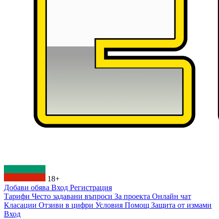
18+
Добави обява
Вход
Регистрация
Тарифи
Често задавани въпроси
За проекта
Онлайн чат
Класации
Отзиви в цифри
Условия
Помощ
Защита от измами
Вход