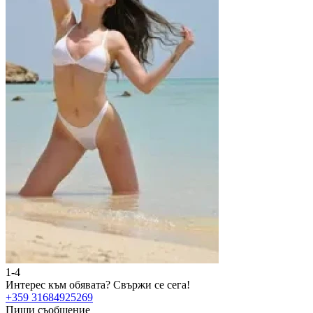
1-4
2
Интерес към обявата?
Свържи се сега!
И
+359 31684925269
+
Пиши съобщение