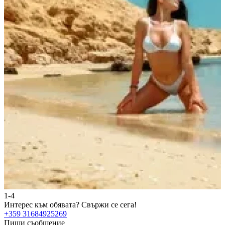
1-4
2
Интерес към обявата?
Свържи се сега!
И
+359 31684925269
+
Пиши съобщение