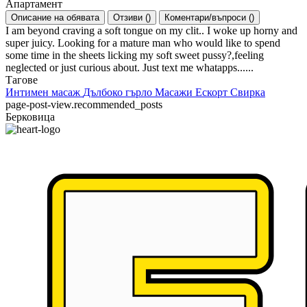
Апартамент
Описание на обявата
Отзиви
(
)
Коментари/въпроси
(
)
I am beyond craving a soft tongue on my clit.. I woke up horny and
super juicy. Looking for a mature man who would like to spend
some time in the sheets licking my soft sweet pussy?,feeling
neglected or just curious about. Just text me whatapps......
Тагове
Интимен масаж
Дълбоко гърло
Масажи
Ескорт
Свирка
page-post-view.recommended_posts
Берковица