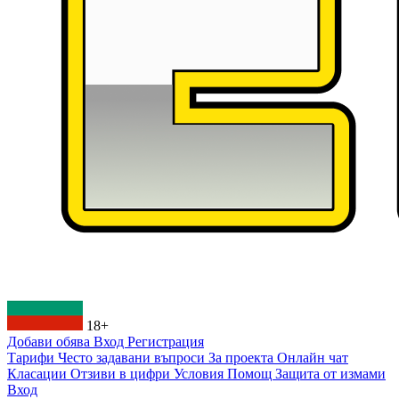
18+
Добави обява
Вход
Регистрация
Тарифи
Често задавани въпроси
За проекта
Онлайн чат
Класации
Отзиви в цифри
Условия
Помощ
Защита от измами
Вход