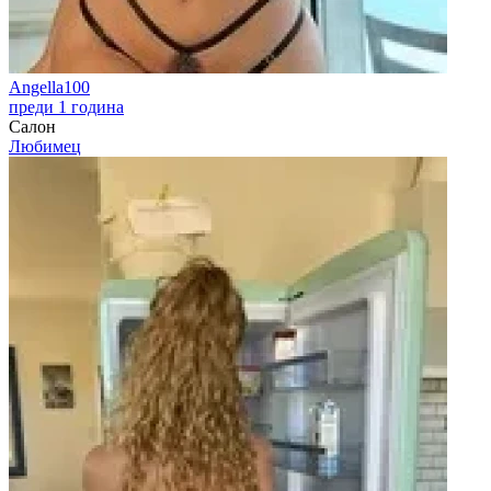
Angella100
преди 1 година
Салон
Любимец