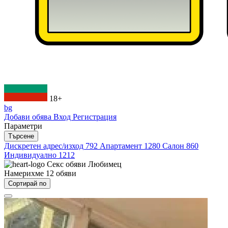
18+
bg
Добави обява
Вход
Регистрация
Параметри
Търсене
Дискретен адрес/изход
792
Апартамент
1280
Салон
860
Индивидуално
1212
Секс обяви
Любимец
Намерихме
12
обяви
Сортирай по