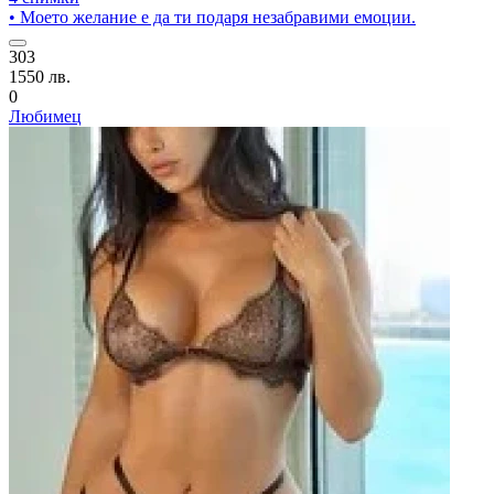
• Моето желание е да ти подаря незабравими емоции.
303
1550 лв.
0
Любимец