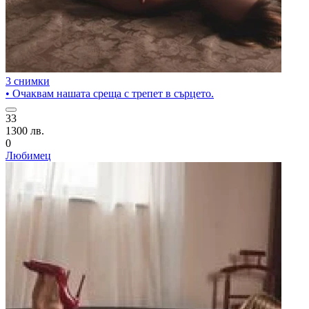
3 снимки
• Очаквам нашата среща с трепет в сърцето.
33
1300 лв.
0
Любимец