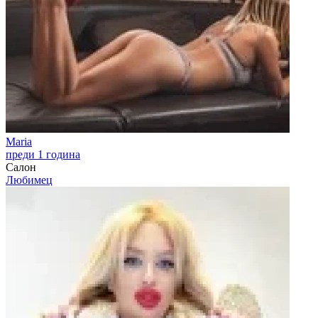
Maria
преди 1 година
Салон
Любимец