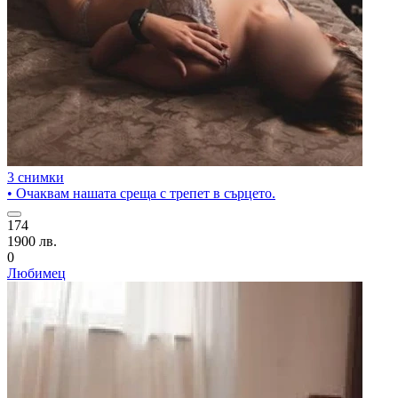
3 снимки
• Очаквам нашата среща с трепет в сърцето.
174
1900 лв.
0
Любимец