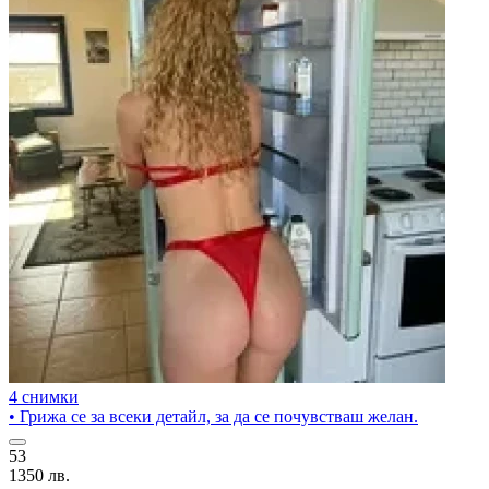
4 снимки
• Грижа се за всеки детайл, за да се почувстваш желан.
53
1350 лв.