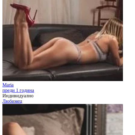
Maria
преди 1 година
Индивидуално
Любимец