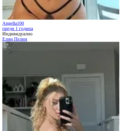
Angella100
преди 1 година
Индивидуално
Елин Пелин