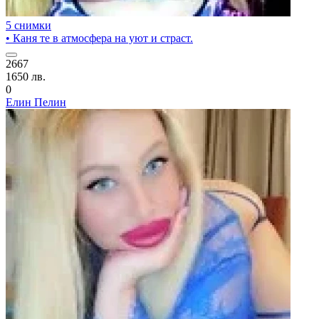
5 снимки
• Каня те в атмосфера на уют и страст.
2667
1650 лв.
0
Елин Пелин