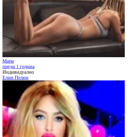
Maria
преди 1 година
Индивидуално
Елин Пелин