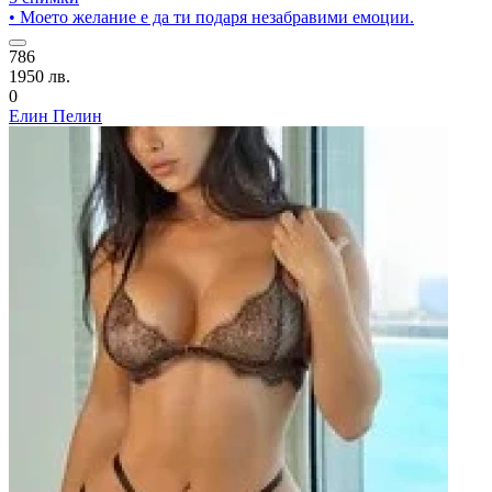
• Моето желание е да ти подаря незабравими емоции.
786
1950 лв.
0
Елин Пелин