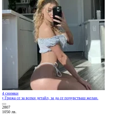
4 снимки
• Грижа се за всеки детайл, за да се почувстваш желан.
2807
1050 лв.