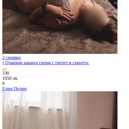
2 снимки
• Очаквам нашата среща с трепет в сърцето.
330
1050 лв.
0
Елин Пелин