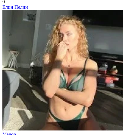
0
Елин Пелин
Manon