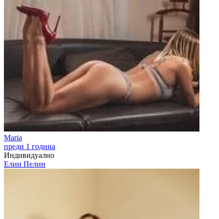
Maria
преди 1 година
Индивидуално
Елин Пелин