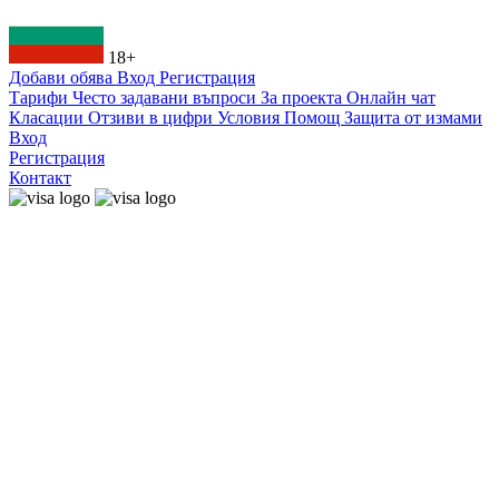
18+
Добави обява
Вход
Регистрация
Тарифи
Често задавани въпроси
За проекта
Онлайн чат
Класации
Отзиви в цифри
Условия
Помощ
Защита от измами
Вход
Регистрация
Контакт