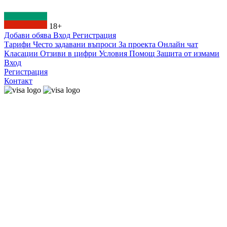
18+
Добави обява
Вход
Регистрация
Тарифи
Често задавани въпроси
За проекта
Онлайн чат
Класации
Отзиви в цифри
Условия
Помощ
Защита от измами
Вход
Регистрация
Контакт