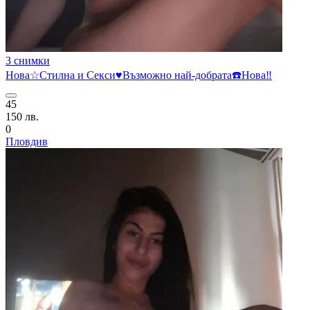
3 снимки
Нова☆Стилна и Секси♥️Възможно най-добрата☎️Нова‼️
45
150 лв.
0
Пловдив