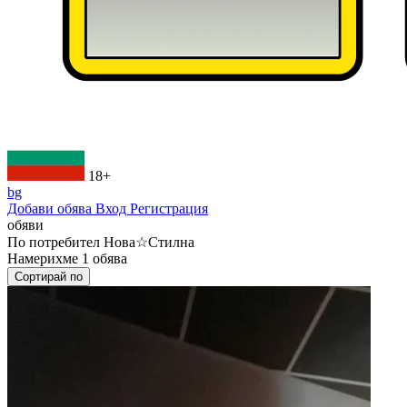
18+
bg
Добави обява
Вход
Регистрация
обяви
По потребител
Нова☆Стилна
Намерихме
1
обява
Сортирай по