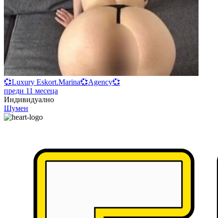
💞Luxury Eskort.Marina💞Agency💞
преди 11 месеца
Индивидуално
Шумен