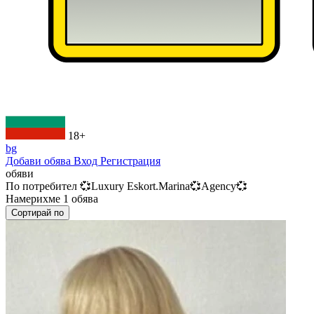
18+
bg
Добави обява
Вход
Регистрация
обяви
По потребител
💞Luxury Eskort.Marina💞Agency💞
Намерихме
1
обява
Сортирай по