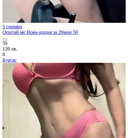
5 снимки
Опитай ме Нова-опция за 20мин 50
59
120 лв.
0
Бургас