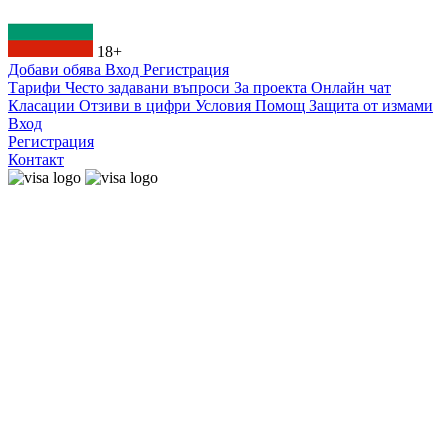
18+
Добави обява
Вход
Регистрация
Тарифи
Често задавани въпроси
За проекта
Онлайн чат
Класации
Отзиви в цифри
Условия
Помощ
Защита от измами
Вход
Регистрация
Контакт