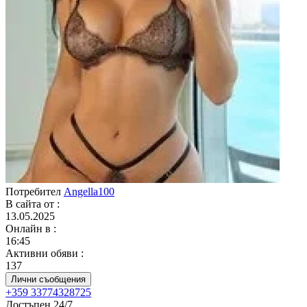
Потребител
Angella100
В сайта от
:
13.05.2025
Онлайн в
:
16:45
Активни обяви
:
137
Лични съобщения
+359 33774328725
Достъпен 24/7