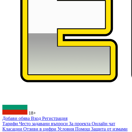
18+
Добави обява
Вход
Регистрация
Тарифи
Често задавани въпроси
За проекта
Онлайн чат
Класации
Отзиви в цифри
Условия
Помощ
Защита от измами