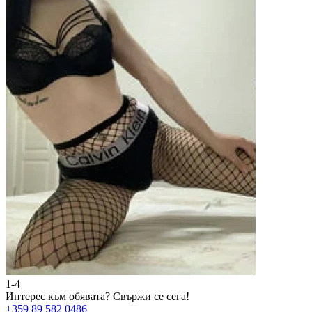
1-4
2
Интерес към обявата?
Свържи се сега!
И
+359 89 582 0486
+