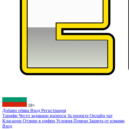
18+
Добави обява
Вход
Регистрация
Тарифи
Често задавани въпроси
За проекта
Онлайн чат
Класации
Отзиви в цифри
Условия
Помощ
Защита от измами
Вход