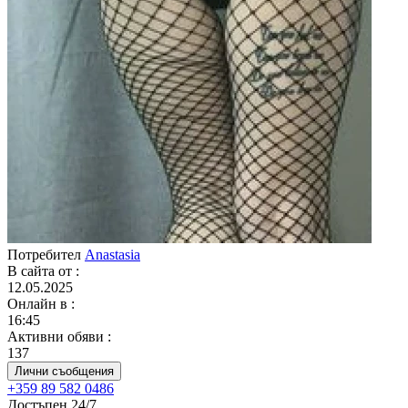
Потребител
Anastasia
В сайта от
:
12.05.2025
Онлайн в
:
16:45
Активни обяви
:
137
Лични съобщения
+359 89 582 0486
Достъпен 24/7