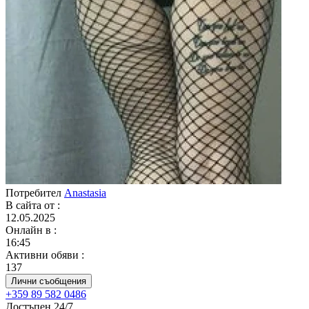
Потребител
Anastasia
В сайта от
:
12.05.2025
Онлайн в
:
16:45
Активни обяви
:
137
Лични съобщения
+359 89 582 0486
Достъпен 24/7