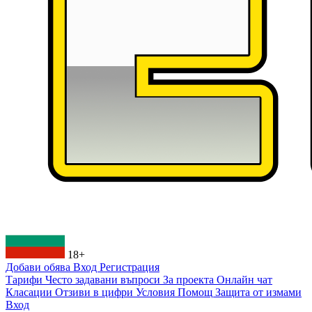
18+
Добави обява
Вход
Регистрация
Тарифи
Често задавани въпроси
За проекта
Онлайн чат
Класации
Отзиви в цифри
Условия
Помощ
Защита от измами
Вход