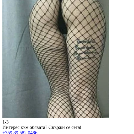
1-3
2
Интерес към обявата?
Свържи се сега!
И
+359 89 582 0486
+