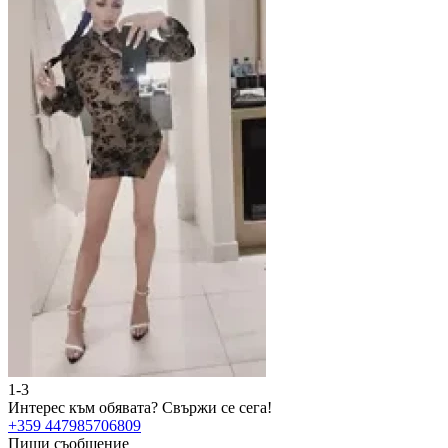
1-3
Интерес към обявата?
Свържи се сега!
+359 447985706809
Пиши съобщение