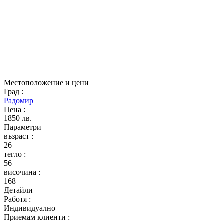
Местоположение и цени
Град
:
Радомир
Цена
:
1850 лв.
Параметри
възраст
:
26
тегло
:
56
височина
:
168
Детайли
Работя
:
Индивидуално
Приемам клиенти
: