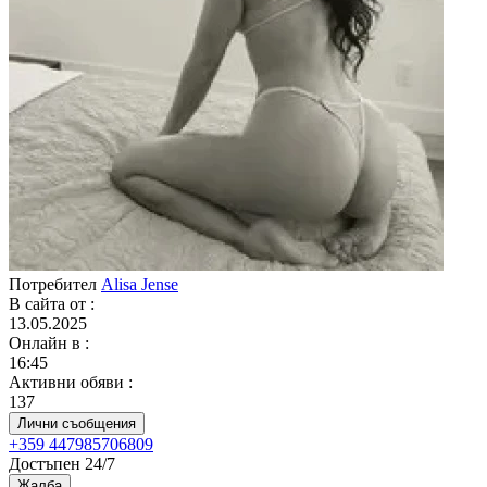
Потребител
Alisa Jense
В сайта от
:
13.05.2025
Онлайн в
:
16:45
Активни обяви
:
137
Лични съобщения
+359 447985706809
Достъпен 24/7
Жалба