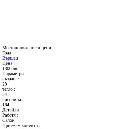
Местоположение и цени
Град
:
Вършец
Цена
:
1300 лв.
Параметри
възраст
:
28
тегло
:
54
височина
:
164
Детайли
Работя
:
Салон
Приемам клиенти
: