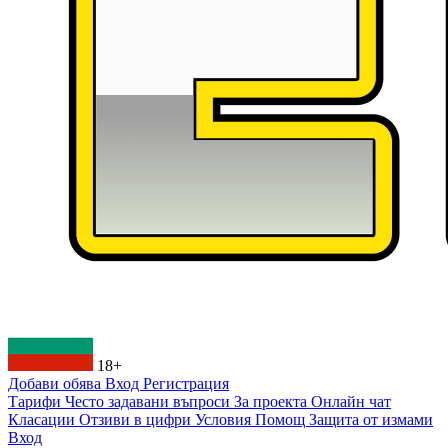
18+
Добави обява
Вход
Регистрация
Тарифи
Често задавани въпроси
За проекта
Онлайн чат
Класации
Отзиви в цифри
Условия
Помощ
Защита от измами
Вход