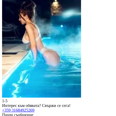
1-5
2
Интерес към обявата?
Свържи се сега!
И
+359 31684925269
+
Пиши съобщение