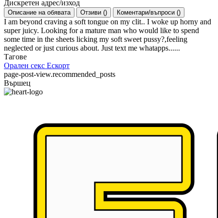
Дискретен адрес/изход
Описание на обявата
Отзиви
(
)
Коментари/въпроси
(
)
I am beyond craving a soft tongue on my clit.. I woke up horny and
super juicy. Looking for a mature man who would like to spend
some time in the sheets licking my soft sweet pussy?,feeling
neglected or just curious about. Just text me whatapps......
Тагове
Орален секс
Ескорт
page-post-view.recommended_posts
Вършец